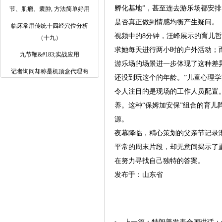
孵化基地”，甚至连去游乐场都安
节、肌瘤、囊肿, 方法简单好用
是否真正做到情感均衡产生疑问。
临床常用传统十四经穴位分析
视频中的8分钟，汪峰展示的育儿
（十九）
求她每天进行两小时的户外活动；
九节鞭&#183;实战应用
游乐场的场景进一步体现了这种差
记者询问却称是机顶盒代理商
还没到玩这个的年龄。”儿童心理学
令人注目的是现场的工作人员配置
养。这种“保姆加安保”组合的育
源。
夜幕降临，精心策划的父亲节记录
平常的周末片段，却无意间揭示了
在努力寻找自己独特的答案。
发布于：山东省