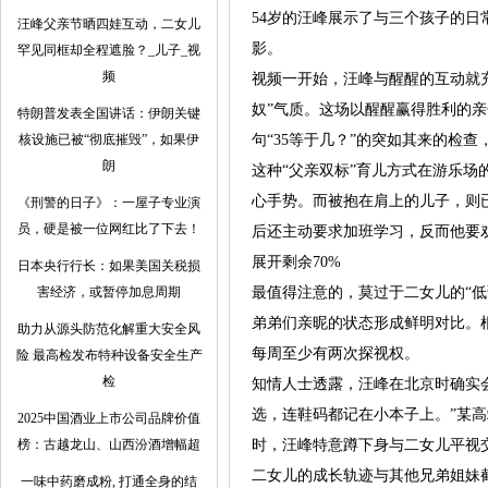
54岁的汪峰展示了与三个孩子的日
汪峰父亲节晒四娃互动，二女儿
影。
罕见同框却全程遮脸？_儿子_视
频
视频一开始，汪峰与醒醒的互动就
奴”气质。这场以醒醒赢得胜利的
特朗普发表全国讲话：伊朗关键
核设施已被“彻底摧毁”，如果伊
句“35等于几？”的突如其来的检
朗
这种“父亲双标”育儿方式在游乐
心手势。而被抱在肩上的儿子，则
《刑警的日子》：一屋子专业演
员，硬是被一位网红比了下去！
后还主动要求加班学习，反而他要劝
展开剩余70%
日本央行行长：如果美国关税损
害经济，或暂停加息周期
最值得注意的，莫过于二女儿的“低
弟弟们亲昵的状态形成鲜明对比。
助力从源头防范化解重大安全风
每周至少有两次探视权。
险 最高检发布特种设备安全生产
检
知情人士透露，汪峰在北京时确实
选，连鞋码都记在小本子上。”某
2025中国酒业上市公司品牌价值
榜：古越龙山、山西汾酒增幅超
时，汪峰特意蹲下身与二女儿平视
二女儿的成长轨迹与其他兄弟姐妹
一味中药磨成粉, 打通全身的结