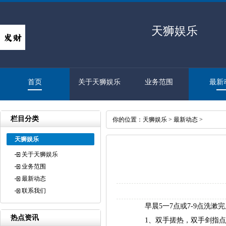
天狮娱乐
首页
关于天狮娱乐
业务范围
最新
栏目分类
你的位置：
天狮娱乐
>
最新动态
>
天狮娱乐
关于天狮娱乐
业务范围
最新动态
联系我们
早晨5一7点或7-9点洗
热点资讯
1、双手搓热，双手剑指