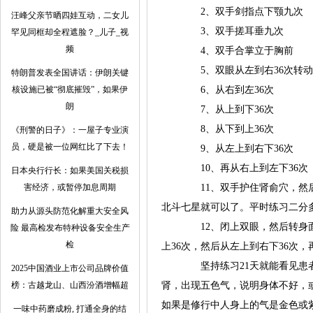
2、双手剑指点下颚九次
汪峰父亲节晒四娃互动，二女儿
3、双手搓耳垂九次
罕见同框却全程遮脸？_儿子_视
频
4、双手合掌立于胸前
5、双眼从左到右36次转
特朗普发表全国讲话：伊朗关键
核设施已被“彻底摧毁”，如果伊
6、从右到左36次
朗
7、从上到下36次
8、从下到上36次
《刑警的日子》：一屋子专业演
员，硬是被一位网红比了下去！
9、从左上到右下36次
10、再从右上到左下36次
日本央行行长：如果美国关税损
害经济，或暂停加息周期
11、双手护住肾俞穴，
北斗七星就可以了。平时练习二分
助力从源头防范化解重大安全风
12、闭上双眼，然后转身
险 最高检发布特种设备安全生产
检
上36次，然后从左上到右下36次
坚持练习21天就能看见
2025中国酒业上市公司品牌价值
榜：古越龙山、山西汾酒增幅超
肾，出现五色气，说明身体不好，
如果是修行中人身上的气是金色或
一味中药磨成粉, 打通全身的结